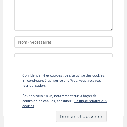
Enter
your
name
Enter
or
your
username
email
Saisir
to
Confidentialité et cookies : ce site utilise des cookies.
address
En continuant à utiliser ce site Web, vous acceptez
l’URL
comment
to
leur utilisation.
de
comment
votre
Pour en savoir plus, notamment sur la façon de
contrôler les cookies, consultez :
Politique relative aux
site
cookies
(facultatif)
0