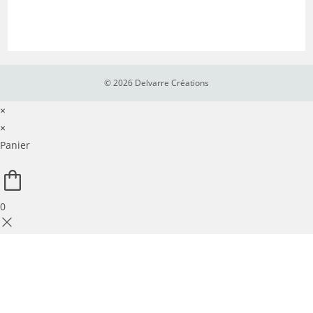
12,90 €
© 2026 Delvarre Créations
×
×
Panier
0