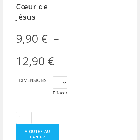
Cœur de
Jésus
9,90
€
–
12,90
€
Plage
de
prix :
9,90 €
à
12,90 €
DIMENSIONS
Effacer
quantité
de
Affiche
AJOUTER AU
PANIER
vitrail