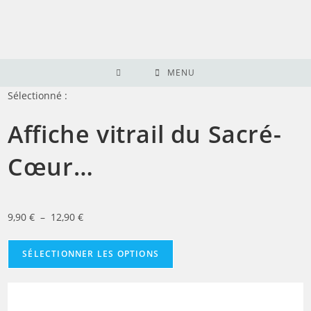
Skip
to
content
MENU
Sélectionné :
Affiche vitrail du Sacré-
Cœur…
Plage
9,90
€
–
12,90
€
de
prix :
SÉLECTIONNER LES OPTIONS
9,90 €
à
12,90 €