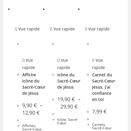
Vue rapide
Vue rapide
Vue rapide
Vue
Vue
Vue
rapide
rapide
rapide
Affiche
Icône du
Carnet du
Icône du
Sacré-Cœur
Sacré-Cœur
Sacré-Cœur
de Jésus
Jésus, j’ai
de Jésus
confiance
19,90
€
–
en toi
9,90
€
–
Plage
29,90
€
de
7,99
€
Plage
12,90
€
prix :
de
19,90 €
prix :
Icône
,
Sacré-
à
9,90 €
Cœur
Carnets
,
29,90 €
Affiches
,
à
Sacré-Cœur
Sacré-Cœur