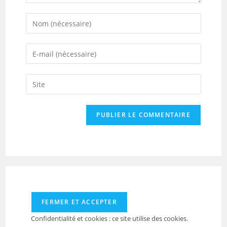
Enter
your
name
Enter
or
your
username
email
Saisir
to
address
l’URL
comment
to
de
comment
votre
site
(facultatif)
Confidentialité et cookies : ce site utilise des cookies.