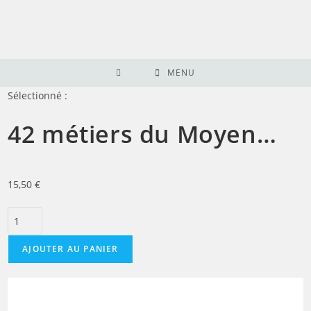
Skip
to
content
MENU
Sélectionné :
42 métiers du Moyen…
15,50
€
quantité
de
42
AJOUTER AU PANIER
métiers
du
Moyen