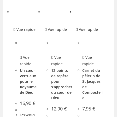
Vue rapide
Vue rapide
Vue rapide
Vue
Vue
Vue
rapide
rapide
rapide
Un cœur
12 points
Carnet du
vertueux
de repère
pèlerin de
pour le
pour
St Jacques
Royaume
s’approcher
de
de Dieu
du cœur de
Compostell
Dieu
e
16,90
€
12,90
€
7,95
€
Les vertus
,