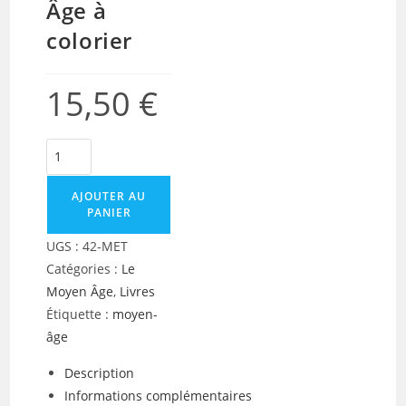
Âge à
colorier
15,50
€
quantité
de
42
AJOUTER AU
PANIER
métiers
du
UGS :
42-MET
Moyen
Catégories :
Le
Âge
Moyen Âge
,
Livres
à
Étiquette :
moyen-
colorier
âge
Description
Informations complémentaires