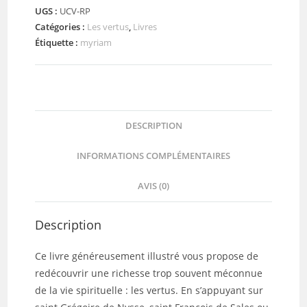
UGS :
UCV-RP
pour
Catégories :
Les vertus
,
Livres
le
Étiquette :
myriam
Royaume
de
Dieu
DESCRIPTION
INFORMATIONS COMPLÉMENTAIRES
AVIS (0)
Description
Ce livre généreusement illustré vous propose de
redécouvrir une richesse trop souvent méconnue
de la vie spirituelle : les vertus. En s’appuyant sur