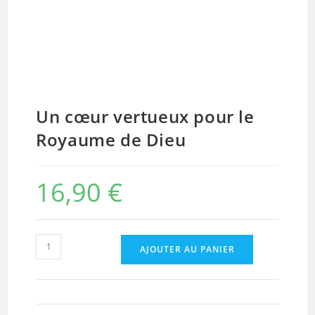
Un cœur vertueux pour le
Royaume de Dieu
16,90
€
quantité
AJOUTER AU PANIER
de
Un
cœur
vertueux